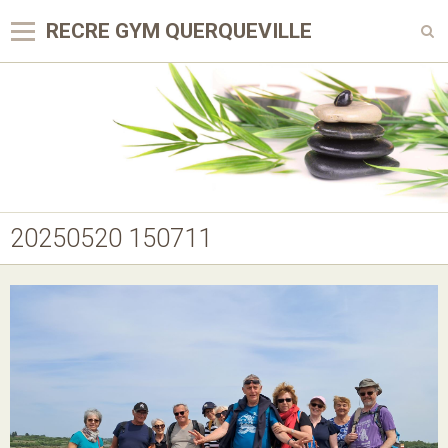
RECRE GYM QUERQUEVILLE
Page d'accueil
Agenda
Blog
Vidéos
20250520 150711
Album
Contact
Sondages